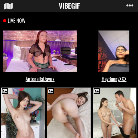
VIBE
GIF