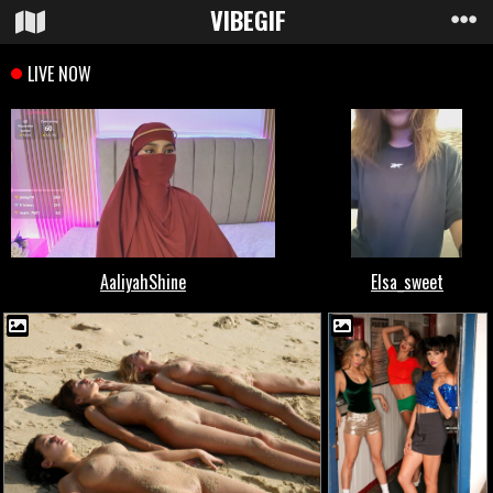
VIBE
GIF