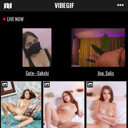
VIBE
GIF