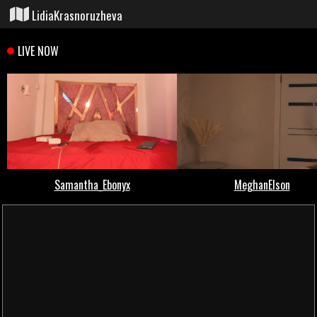
LidiaKrasnoruzheva