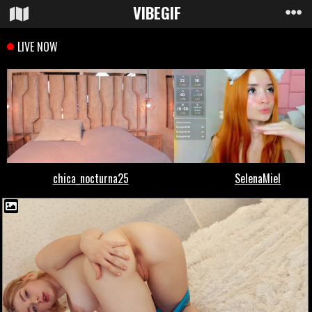
VIBE
GIF