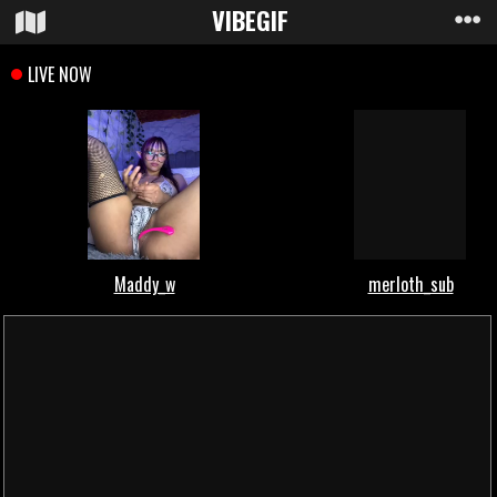
VIBE
GIF