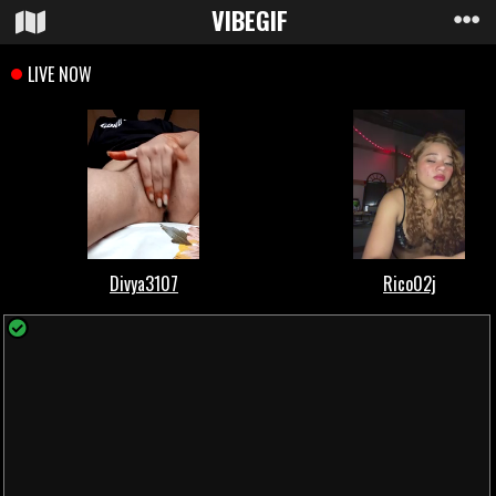
VIBE
GIF